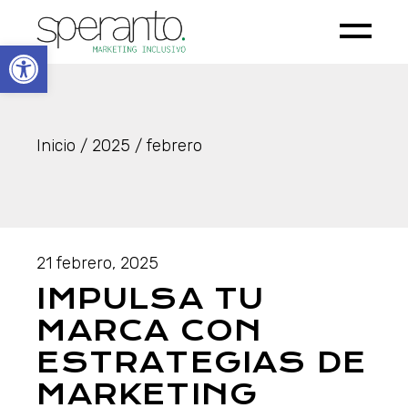
Skip
to
the
Open toolbar
content
Inicio
2025
febrero
21 febrero, 2025
IMPULSA TU
MARCA CON
ESTRATEGIAS DE
MARKETING